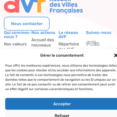
Nous contacter
Qui sommes-
Nos actions
Le réseau
Suivez-nous
nous ?
AVF
Accueil des
Nos valeurs
Répertoire
nouveaux
des AVF
arrivants
La charte AVF
Gérer le consentement
Découvrir
Rencontres
Nos
l’actualité du
amicales
Pour offrir les meilleures expériences, nous utilisons des technologies telles
partenaires
réseau
que les cookies pour stocker et/ou accéder aux informations des appareils.
Le fait de consentir à ces technologies nous permettra de traiter des
Sorties et
données telles que le comportement de navigation ou les ID uniques sur ce
visites
site. Le fait de ne pas consentir ou de retirer son consentement peut avoir
un effet négatif sur certaines caractéristiques et fonctions.
Activités et
loisirs
Accepter
Copyright© 2024 – tous droits réservés.
Mentions légales
–
Refuser