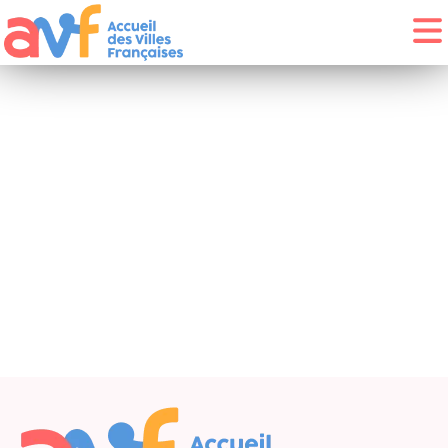
Brigitt
MÖCKL