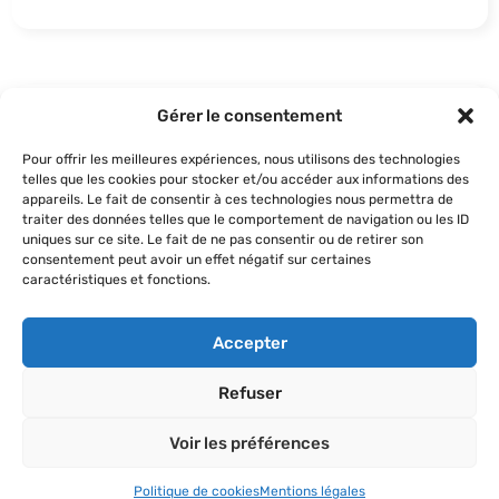
Gérer le consentement
Pour offrir les meilleures expériences, nous utilisons des technologies
telles que les cookies pour stocker et/ou accéder aux informations des
appareils. Le fait de consentir à ces technologies nous permettra de
traiter des données telles que le comportement de navigation ou les ID
France Bénévolat
uniques sur ce site. Le fait de ne pas consentir ou de retirer son
consentement peut avoir un effet négatif sur certaines
Partenaire UNAVF
caractéristiques et fonctions.
France Bénévolat, association reconnue d’utilité
publique, a pour vocation le développement de
l’engagement bénévole associatif pour tous, au
Accepter
service d’une citoyenneté active et solidaire.
C’est un réseau national qui rassemble de
Refuser
nombreuses associations engagées dans des
missions d’intérêt général
Voir les préférences
Voir plus
Politique de cookies
Mentions légales