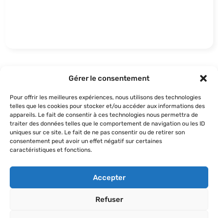
Gérer le consentement
Pour offrir les meilleures expériences, nous utilisons des technologies
telles que les cookies pour stocker et/ou accéder aux informations des
appareils. Le fait de consentir à ces technologies nous permettra de
traiter des données telles que le comportement de navigation ou les ID
uniques sur ce site. Le fait de ne pas consentir ou de retirer son
France Bénévolat
consentement peut avoir un effet négatif sur certaines
caractéristiques et fonctions.
Partenaire UNAVF
France Bénévolat, association reconnue d’utilité
publique, a pour vocation le développement de
Accepter
l’engagement bénévole associatif pour tous, au
service d’une citoyenneté active et solidaire.
Refuser
C’est un réseau national qui rassemble de
nombreuses associations engagées dans des