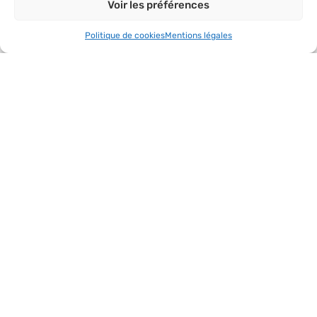
Voir les préférences
missions d’intérêt général
Voir plus
Politique de cookies
Mentions légales
Nous contacter
Qui sommes-
Nos actions
Le réseau
Suivez-nous
nous ?
AVF
Accueil des