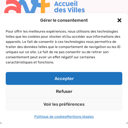
Gérer le consentement
Nous contacter
Pour offrir les meilleures expériences, nous utilisons des technologies
telles que les cookies pour stocker et/ou accéder aux informations des
Qui sommes-
Nos actions
Le réseau
Suivez-nous
appareils. Le fait de consentir à ces technologies nous permettra de
nous ?
AVF
traiter des données telles que le comportement de navigation ou les ID
Accueil des
uniques sur ce site. Le fait de ne pas consentir ou de retirer son
Nos valeurs
Répertoire
nouveaux
consentement peut avoir un effet négatif sur certaines
des AVF
arrivants
caractéristiques et fonctions.
La charte AVF
Découvrir
Rencontres
Nos
l’actualité du
amicales
Accepter
partenaires
réseau
Sorties et
Refuser
visites
Voir les préférences
Activités et
loisirs
Politique de cookies
Mentions légales