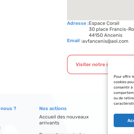
Adresse :
Espace Corail
30 place Francis-Ro
44150 Ancenis
Email :
avfancenis@aol.com
Visiter notre site interne
Pour offrir 
cookies pou
consentir à
comportemen
ou de retir
caractéristi
nous ?
Nos actions
Le réseau
Accueil des nouveaux
Répertoire
Ac
arrivants
F
Découvrir l