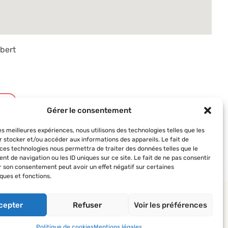
bert
t
Gérer le consentement
les meilleures expériences, nous utilisons des technologies telles que les
r stocker et/ou accéder aux informations des appareils. Le fait de
 ces technologies nous permettra de traiter des données telles que le
t de navigation ou les ID uniques sur ce site. Le fait de ne pas consentir
er son consentement peut avoir un effet négatif sur certaines
ques et fonctions.
 AVF
Suivez-nous
 des AVF
cepter
Refuser
Voir les préférences
’actualité du réseau
Politique de cookies
Mentions légales