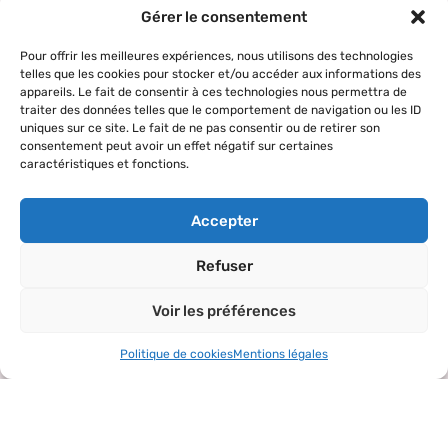
Gérer le consentement
Nous contacter
Pour offrir les meilleures expériences, nous utilisons des technologies
telles que les cookies pour stocker et/ou accéder aux informations des
Qui sommes-
Nos actions
Le réseau
Suivez-nous
appareils. Le fait de consentir à ces technologies nous permettra de
nous ?
AVF
Accueil des
traiter des données telles que le comportement de navigation ou les ID
Nos valeurs
Répertoire
uniques sur ce site. Le fait de ne pas consentir ou de retirer son
nouveaux
des AVF
consentement peut avoir un effet négatif sur certaines
arrivants
caractéristiques et fonctions.
La charte AVF
Découvrir
Rencontres
Nos
l’actualité du
amicales
Accepter
partenaires
réseau
Sorties et
Refuser
visites
Activités et
Voir les préférences
loisirs
Politique de cookies
Mentions légales
Copyright© 2024 – tous droits réservés.
Mentions légales
–
Politique de confidentialité