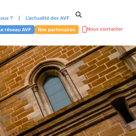
ous ?
L’actualité des AVF
Nous contacter
Le réseau AVF
Nos partenaires