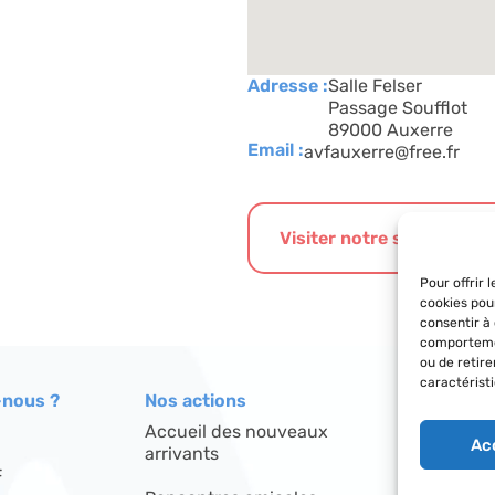
Adresse :
Salle Felser
Passage Soufflot
89000 Auxerre
Email :
avfauxerre@free.fr
Visiter notre site interne
Pour offrir 
cookies pou
consentir à
comportemen
ou de retir
caractéristi
nous ?
Nos actions
Le réseau
Accueil des nouveaux
Répertoire
Ac
arrivants
F
Découvrir l