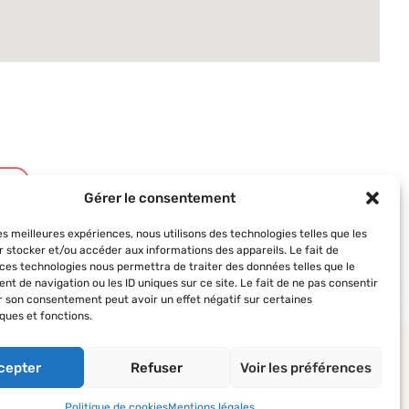
t
Gérer le consentement
les meilleures expériences, nous utilisons des technologies telles que les
r stocker et/ou accéder aux informations des appareils. Le fait de
 ces technologies nous permettra de traiter des données telles que le
t de navigation ou les ID uniques sur ce site. Le fait de ne pas consentir
er son consentement peut avoir un effet négatif sur certaines
ques et fonctions.
 AVF
Suivez-nous
 des AVF
cepter
Refuser
Voir les préférences
’actualité du réseau
Politique de cookies
Mentions légales