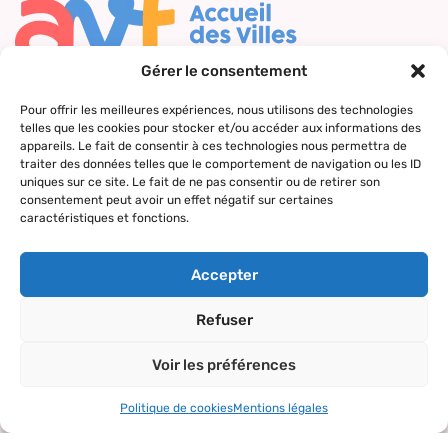
Gérer le consentement
Nous contacter
Pour offrir les meilleures expériences, nous utilisons des technologies
telles que les cookies pour stocker et/ou accéder aux informations des
Qui sommes-
Nos actions
Le réseau
Suivez-nous
appareils. Le fait de consentir à ces technologies nous permettra de
nous ?
AVF
traiter des données telles que le comportement de navigation ou les ID
Accueil des
uniques sur ce site. Le fait de ne pas consentir ou de retirer son
Nos valeurs
Répertoire
nouveaux
consentement peut avoir un effet négatif sur certaines
des AVF
arrivants
caractéristiques et fonctions.
La charte AVF
Découvrir
Rencontres
Nos
l’actualité du
amicales
Accepter
partenaires
réseau
Sorties et
Refuser
visites
Voir les préférences
Activités et
loisirs
Politique de cookies
Mentions légales