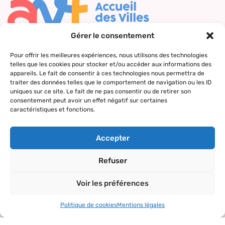
Gérer le consentement
Nous contacter
Pour offrir les meilleures expériences, nous utilisons des technologies
telles que les cookies pour stocker et/ou accéder aux informations des
Qui sommes-
Nos actions
Le réseau
Suivez-nous
appareils. Le fait de consentir à ces technologies nous permettra de
nous ?
AVF
traiter des données telles que le comportement de navigation ou les ID
Accueil des
uniques sur ce site. Le fait de ne pas consentir ou de retirer son
Nos valeurs
Répertoire
nouveaux
consentement peut avoir un effet négatif sur certaines
des AVF
arrivants
caractéristiques et fonctions.
La charte AVF
Découvrir
Rencontres
Nos
l’actualité du
amicales
Accepter
partenaires
réseau
Sorties et
Refuser
visites
Voir les préférences
Activités et
loisirs
Politique de cookies
Mentions légales