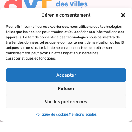
Gérer le consentement
Nous contacter
Pour offrir les meilleures expériences, nous utilisons des technologies
telles que les cookies pour stocker et/ou accéder aux informations des
Qui sommes-
Nos actions
Le réseau
Suivez-nous
appareils. Le fait de consentir à ces technologies nous permettra de
nous ?
AVF
traiter des données telles que le comportement de navigation ou les ID
Accueil des
Nos valeurs
Répertoire
uniques sur ce site. Le fait de ne pas consentir ou de retirer son
nouveaux
consentement peut avoir un effet négatif sur certaines
des AVF
arrivants
caractéristiques et fonctions.
La charte AVF
Découvrir
Rencontres
Nos
l’actualité du
amicales
Accepter
partenaires
réseau
Sorties et
Refuser
visites
Voir les préférences
Activités et
loisirs
Politique de cookies
Mentions légales
Copyright© 2024 – tous droits réservés.
Mentions légales
–