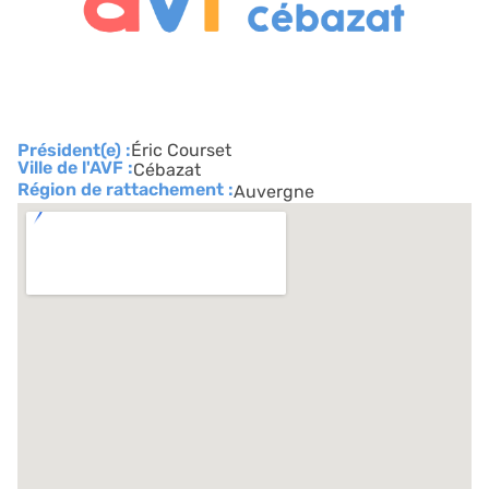
Président(e) :
Éric Courset
Ville de l'AVF :
Cébazat
Région de rattachement :
Auvergne