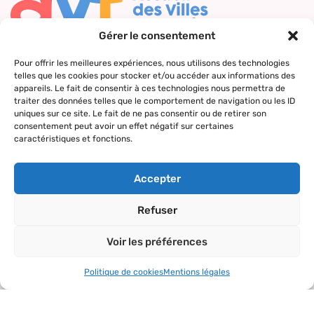
Gérer le consentement
Nous contacter
Pour offrir les meilleures expériences, nous utilisons des technologies
telles que les cookies pour stocker et/ou accéder aux informations des
Qui sommes-
Nos actions
Le réseau
Suivez-nous
appareils. Le fait de consentir à ces technologies nous permettra de
nous ?
AVF
traiter des données telles que le comportement de navigation ou les ID
Accueil des
Nos valeurs
Répertoire
uniques sur ce site. Le fait de ne pas consentir ou de retirer son
nouveaux
consentement peut avoir un effet négatif sur certaines
des AVF
arrivants
caractéristiques et fonctions.
La charte AVF
Découvrir
Rencontres
Nos
l’actualité du
amicales
Accepter
partenaires
réseau
Sorties et
Refuser
visites
Voir les préférences
Activités et
loisirs
Politique de cookies
Mentions légales
Copyright© 2024 – tous droits réservés.
Mentions légales
–