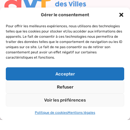
Gérer le consentement
Nous contacter
Pour offrir les meilleures expériences, nous utilisons des technologies
telles que les cookies pour stocker et/ou accéder aux informations des
Qui sommes-
Nos actions
Le réseau
Suivez-nous
appareils. Le fait de consentir à ces technologies nous permettra de
nous ?
AVF
traiter des données telles que le comportement de navigation ou les ID
Accueil des
Nos valeurs
Répertoire
uniques sur ce site. Le fait de ne pas consentir ou de retirer son
nouveaux
consentement peut avoir un effet négatif sur certaines
des AVF
arrivants
caractéristiques et fonctions.
La charte AVF
Découvrir
Rencontres
Nos
l’actualité du
amicales
Accepter
partenaires
réseau
Sorties et
Refuser
visites
Voir les préférences
Activités et
loisirs
Politique de cookies
Mentions légales
Copyright© 2024 – tous droits réservés.
Mentions légales
–