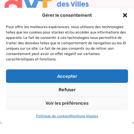
Gérer le consentement
Nous contacter
Pour offrir les meilleures expériences, nous utilisons des technologies
telles que les cookies pour stocker et/ou accéder aux informations des
Qui sommes-
Nos actions
Le réseau
Suivez-nous
appareils. Le fait de consentir à ces technologies nous permettra de
nous ?
AVF
traiter des données telles que le comportement de navigation ou les ID
Accueil des
Nos valeurs
Répertoire
uniques sur ce site. Le fait de ne pas consentir ou de retirer son
nouveaux
consentement peut avoir un effet négatif sur certaines
des AVF
arrivants
caractéristiques et fonctions.
La charte AVF
Découvrir
Rencontres
Nos
l’actualité du
amicales
Accepter
partenaires
réseau
Sorties et
Refuser
visites
Voir les préférences
Activités et
loisirs
Politique de cookies
Mentions légales
Copyright© 2024 – tous droits réservés.
Mentions légales
–