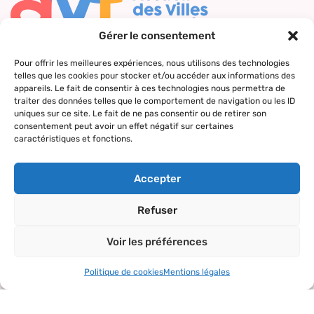
Gérer le consentement
Nous contacter
Pour offrir les meilleures expériences, nous utilisons des technologies
telles que les cookies pour stocker et/ou accéder aux informations des
Qui sommes-
Nos actions
Le réseau
Suivez-nous
appareils. Le fait de consentir à ces technologies nous permettra de
nous ?
AVF
traiter des données telles que le comportement de navigation ou les ID
Accueil des
Nos valeurs
Répertoire
uniques sur ce site. Le fait de ne pas consentir ou de retirer son
nouveaux
consentement peut avoir un effet négatif sur certaines
des AVF
arrivants
caractéristiques et fonctions.
La charte AVF
Découvrir
Rencontres
Nos
l’actualité du
amicales
Accepter
partenaires
réseau
Sorties et
Refuser
visites
Voir les préférences
Activités et
loisirs
Politique de cookies
Mentions légales
Copyright© 2024 – tous droits réservés.
Mentions légales
–