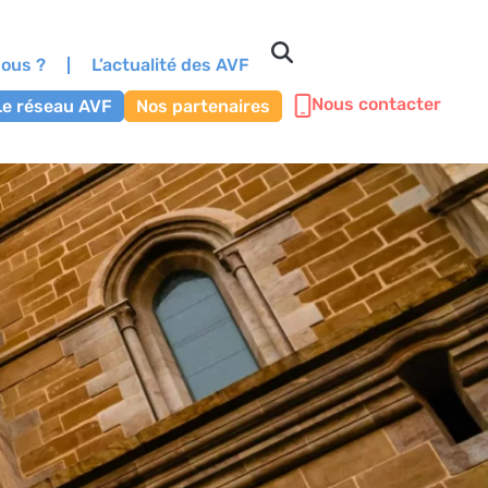
ous ?
L’actualité des AVF
Nous contacter
Le réseau AVF
Nos partenaires