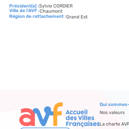
Président(e) :
Sylvie CORDIER
Ville de l'AVF :
Chaumont
Région de rattachement :
Grand Est
Qui sommes-
Nos valeurs
La charte AV