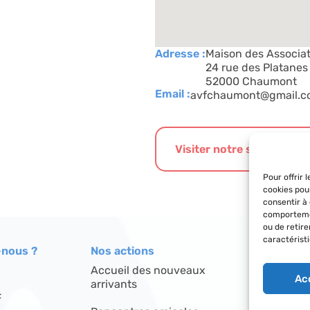
Adresse :
Maison des Associa
24 rue des Platanes
52000 Chaumont
Email :
avfchaumont@gmail.c
Visiter notre site interne
Pour offrir 
cookies pou
consentir à
comportemen
ou de retir
caractéristi
nous ?
Nos actions
Le réseau
Accueil des nouveaux
Répertoire
Ac
arrivants
F
Découvrir l