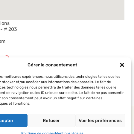
tions
 - # 203
om
t
Gérer le consentement
les meilleures expériences, nous utilisons des technologies telles que les
r stocker et/ou accéder aux informations des appareils. Le fait de
 ces technologies nous permettra de traiter des données telles que le
t de navigation ou les ID uniques sur ce site. Le fait de ne pas consentir
er son consentement peut avoir un effet négatif sur certaines
ques et fonctions.
 AVF
Suivez-nous
 des AVF
cepter
Refuser
Voir les préférences
’actualité du réseau
Politique de cookies
Mentions légales