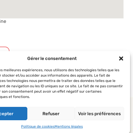
ine
t
Gérer le consentement
les meilleures expériences, nous utilisons des technologies telles que les
r stocker et/ou accéder aux informations des appareils. Le fait de
 ces technologies nous permettra de traiter des données telles que le
t de navigation ou les ID uniques sur ce site. Le fait de ne pas consentir
er son consentement peut avoir un effet négatif sur certaines
ques et fonctions.
 AVF
Suivez-nous
 des AVF
cepter
Refuser
Voir les préférences
’actualité du réseau
Politique de cookies
Mentions légales