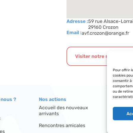
Adresse :
59 rue Alsace-Lorra
29160 Crozon
Email :
avf.crozon@orange.fr
Visiter notre site interne
Pour offrir 
cookies pou
consentir à
comportemen
ou de retir
caractéristi
nous ?
Nos actions
Le réseau
Accueil des nouveaux
Répertoire
arrivants
Ac
F
Découvrir l
Rencontres amicales
res