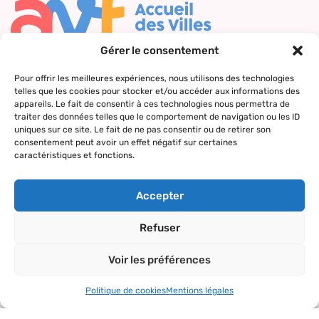
Gérer le consentement
Nous contacter
Pour offrir les meilleures expériences, nous utilisons des technologies
telles que les cookies pour stocker et/ou accéder aux informations des
Qui sommes-
Nos actions
Le réseau
Suivez-nous
appareils. Le fait de consentir à ces technologies nous permettra de
nous ?
AVF
traiter des données telles que le comportement de navigation ou les ID
Accueil des
uniques sur ce site. Le fait de ne pas consentir ou de retirer son
Nos valeurs
Répertoire
nouveaux
consentement peut avoir un effet négatif sur certaines
des AVF
arrivants
caractéristiques et fonctions.
La charte AVF
Découvrir
Rencontres
Nos
l’actualité du
amicales
Accepter
partenaires
réseau
Sorties et
Refuser
visites
Voir les préférences
Activités et
loisirs
Politique de cookies
Mentions légales