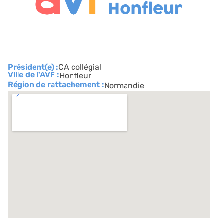
Président(e) :
CA collégial
Ville de l'AVF :
Honfleur
Région de rattachement :
Normandie