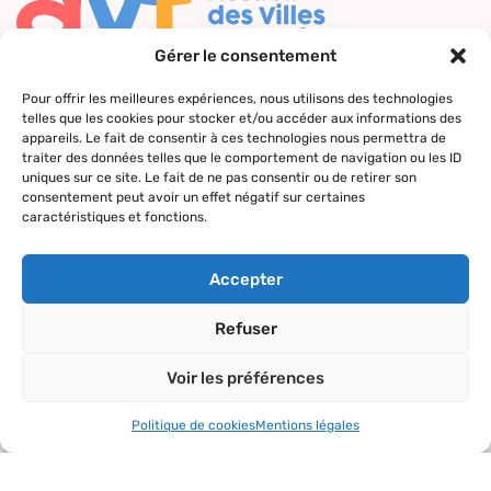
Gérer le consentement
Nous contacter
Pour offrir les meilleures expériences, nous utilisons des technologies
telles que les cookies pour stocker et/ou accéder aux informations des
Qui sommes-
Nos actions
Le réseau
Suivez-nous
appareils. Le fait de consentir à ces technologies nous permettra de
nous ?
AVF
traiter des données telles que le comportement de navigation ou les ID
Accueil des
Nos valeurs
Répertoire
uniques sur ce site. Le fait de ne pas consentir ou de retirer son
nouveaux
consentement peut avoir un effet négatif sur certaines
des AVF
arrivants
caractéristiques et fonctions.
La charte AVF
Découvrir
Rencontres
Nos
l’actualité du
amicales
Accepter
partenaires
réseau
Sorties et
Refuser
visites
Voir les préférences
Activités et
loisirs
Politique de cookies
Mentions légales
Copyright© 2024 – tous droits réservés.
Mentions légales
–