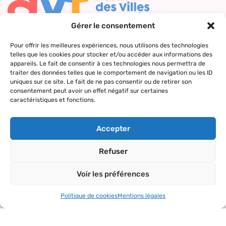
Gérer le consentement
Nous contacter
Pour offrir les meilleures expériences, nous utilisons des technologies
telles que les cookies pour stocker et/ou accéder aux informations des
Qui sommes-
Nos actions
Le réseau
Suivez-nous
appareils. Le fait de consentir à ces technologies nous permettra de
nous ?
AVF
traiter des données telles que le comportement de navigation ou les ID
Accueil des
Nos valeurs
Répertoire
uniques sur ce site. Le fait de ne pas consentir ou de retirer son
nouveaux
consentement peut avoir un effet négatif sur certaines
des AVF
arrivants
caractéristiques et fonctions.
La charte AVF
Découvrir
Rencontres
Nos
l’actualité du
amicales
Accepter
partenaires
réseau
Sorties et
Refuser
visites
Voir les préférences
Activités et
loisirs
Politique de cookies
Mentions légales
Copyright© 2024 – tous droits réservés.
Mentions légales
–