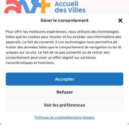
Gérer le consentement
Nous contacter
Pour offrir les meilleures expériences, nous utilisons des technologies
telles que les cookies pour stocker et/ou accéder aux informations des
Qui sommes-
Nos actions
Le réseau
Suivez-nous
appareils. Le fait de consentir à ces technologies nous permettra de
nous ?
AVF
traiter des données telles que le comportement de navigation ou les ID
Accueil des
uniques sur ce site. Le fait de ne pas consentir ou de retirer son
Nos valeurs
Répertoire
nouveaux
consentement peut avoir un effet négatif sur certaines
des AVF
arrivants
caractéristiques et fonctions.
La charte AVF
Découvrir
Rencontres
Nos
l’actualité du
amicales
Accepter
partenaires
réseau
Sorties et
Refuser
visites
Voir les préférences
Activités et
loisirs
Politique de cookies
Mentions légales