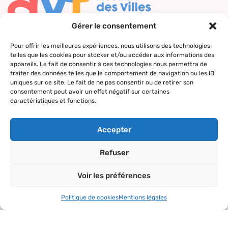
Gérer le consentement
Nous contacter
Pour offrir les meilleures expériences, nous utilisons des technologies
telles que les cookies pour stocker et/ou accéder aux informations des
Qui sommes-
Nos actions
Le réseau
Suivez-nous
appareils. Le fait de consentir à ces technologies nous permettra de
nous ?
AVF
traiter des données telles que le comportement de navigation ou les ID
Accueil des
Nos valeurs
Répertoire
uniques sur ce site. Le fait de ne pas consentir ou de retirer son
nouveaux
consentement peut avoir un effet négatif sur certaines
des AVF
arrivants
caractéristiques et fonctions.
La charte AVF
Découvrir
Rencontres
Nos
l’actualité du
amicales
Accepter
partenaires
réseau
Sorties et
Refuser
visites
Voir les préférences
Activités et
loisirs
Politique de cookies
Mentions légales
Copyright© 2024 – tous droits réservés.
Mentions légales
–