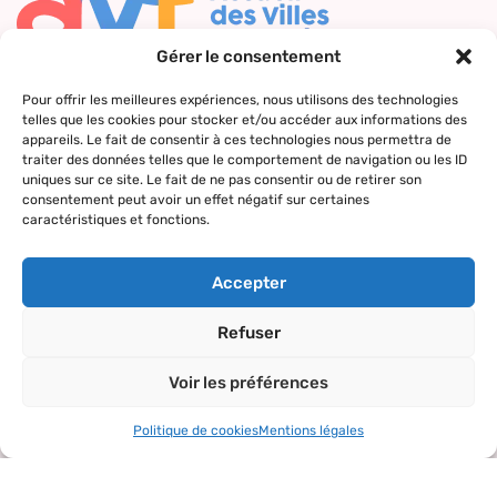
Gérer le consentement
Nous contacter
Pour offrir les meilleures expériences, nous utilisons des technologies
telles que les cookies pour stocker et/ou accéder aux informations des
Qui sommes-
Nos actions
Le réseau
Suivez-nous
appareils. Le fait de consentir à ces technologies nous permettra de
nous ?
AVF
traiter des données telles que le comportement de navigation ou les ID
Accueil des
Nos valeurs
Répertoire
uniques sur ce site. Le fait de ne pas consentir ou de retirer son
nouveaux
consentement peut avoir un effet négatif sur certaines
des AVF
arrivants
caractéristiques et fonctions.
La charte AVF
Découvrir
Rencontres
Nos
l’actualité du
amicales
Accepter
partenaires
réseau
Sorties et
Refuser
visites
Voir les préférences
Activités et
loisirs
Politique de cookies
Mentions légales
Copyright© 2024 – tous droits réservés.
Mentions légales
–