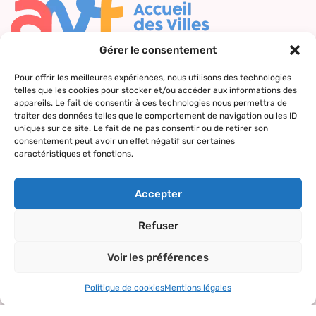
Gérer le consentement
Nous contacter
Pour offrir les meilleures expériences, nous utilisons des technologies
telles que les cookies pour stocker et/ou accéder aux informations des
Qui sommes-
Nos actions
Le réseau
Suivez-nous
appareils. Le fait de consentir à ces technologies nous permettra de
nous ?
AVF
traiter des données telles que le comportement de navigation ou les ID
Accueil des
uniques sur ce site. Le fait de ne pas consentir ou de retirer son
Nos valeurs
Répertoire
nouveaux
consentement peut avoir un effet négatif sur certaines
des AVF
arrivants
caractéristiques et fonctions.
La charte AVF
Découvrir
Rencontres
Nos
l’actualité du
amicales
Accepter
partenaires
réseau
Sorties et
Refuser
visites
Voir les préférences
Activités et
loisirs
Politique de cookies
Mentions légales