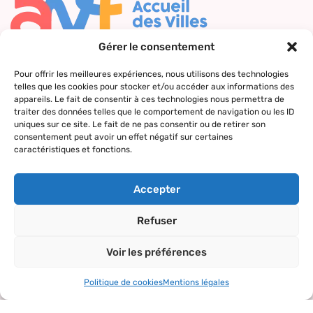
Gérer le consentement
Nous contacter
Pour offrir les meilleures expériences, nous utilisons des technologies
telles que les cookies pour stocker et/ou accéder aux informations des
Qui sommes-
Nos actions
Le réseau
Suivez-nous
appareils. Le fait de consentir à ces technologies nous permettra de
nous ?
AVF
traiter des données telles que le comportement de navigation ou les ID
Accueil des
uniques sur ce site. Le fait de ne pas consentir ou de retirer son
Nos valeurs
Répertoire
nouveaux
consentement peut avoir un effet négatif sur certaines
des AVF
arrivants
caractéristiques et fonctions.
La charte AVF
Découvrir
Rencontres
Nos
l’actualité du
amicales
Accepter
partenaires
réseau
Sorties et
Refuser
visites
Voir les préférences
Activités et
loisirs
Politique de cookies
Mentions légales