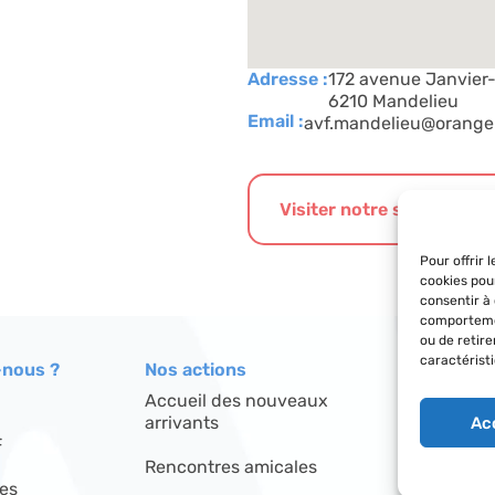
Adresse :
172 avenue Janvier
6210 Mandelieu
Email :
avf.mandelieu@orange.
Visiter notre site interne
Pour offrir 
cookies pou
consentir à
comportemen
ou de retir
caractéristi
nous ?
Nos actions
Le réseau
Accueil des nouveaux
Répertoire
arrivants
Ac
F
Découvrir l
Rencontres amicales
res