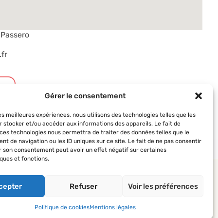
-Passero
fr
t
Gérer le consentement
les meilleures expériences, nous utilisons des technologies telles que les
r stocker et/ou accéder aux informations des appareils. Le fait de
 ces technologies nous permettra de traiter des données telles que le
t de navigation ou les ID uniques sur ce site. Le fait de ne pas consentir
er son consentement peut avoir un effet négatif sur certaines
ques et fonctions.
 AVF
Suivez-nous
 des AVF
cepter
Refuser
Voir les préférences
’actualité du réseau
Politique de cookies
Mentions légales