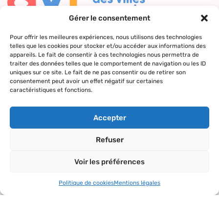
Gérer le consentement
Nous contacter
Pour offrir les meilleures expériences, nous utilisons des technologies
telles que les cookies pour stocker et/ou accéder aux informations des
Qui sommes-
Nos actions
Le réseau
Suivez-nous
appareils. Le fait de consentir à ces technologies nous permettra de
nous ?
AVF
traiter des données telles que le comportement de navigation ou les ID
Accueil des
Nos valeurs
Répertoire
uniques sur ce site. Le fait de ne pas consentir ou de retirer son
nouveaux
consentement peut avoir un effet négatif sur certaines
des AVF
arrivants
caractéristiques et fonctions.
La charte AVF
Découvrir
Rencontres
Nos
l’actualité du
amicales
Accepter
partenaires
réseau
Sorties et
Refuser
visites
Voir les préférences
Activités et
loisirs
Politique de cookies
Mentions légales
Copyright© 2024 – tous droits réservés.
Mentions légales
–
Politique de confidentialité