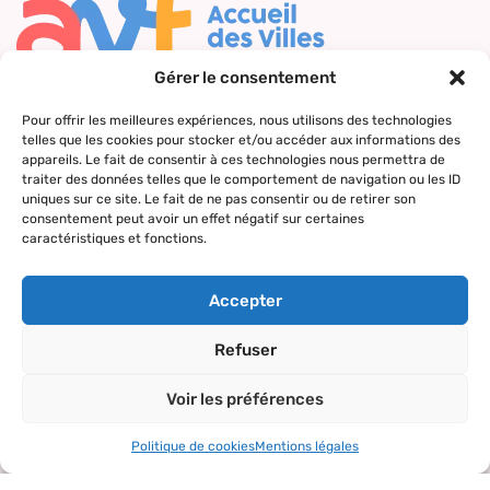
Gérer le consentement
Nous contacter
Pour offrir les meilleures expériences, nous utilisons des technologies
telles que les cookies pour stocker et/ou accéder aux informations des
Qui sommes-
Nos actions
Le réseau
Suivez-nous
appareils. Le fait de consentir à ces technologies nous permettra de
nous ?
AVF
traiter des données telles que le comportement de navigation ou les ID
Accueil des
uniques sur ce site. Le fait de ne pas consentir ou de retirer son
Nos valeurs
Répertoire
nouveaux
consentement peut avoir un effet négatif sur certaines
des AVF
arrivants
caractéristiques et fonctions.
La charte AVF
Découvrir
Rencontres
Nos
l’actualité du
amicales
Accepter
partenaires
réseau
Sorties et
Refuser
visites
Voir les préférences
Activités et
loisirs
Politique de cookies
Mentions légales