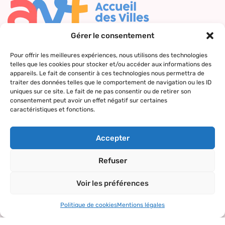
Gérer le consentement
Nous contacter
Pour offrir les meilleures expériences, nous utilisons des technologies
telles que les cookies pour stocker et/ou accéder aux informations des
Qui sommes-
Nos actions
Le réseau
Suivez-nous
appareils. Le fait de consentir à ces technologies nous permettra de
nous ?
AVF
traiter des données telles que le comportement de navigation ou les ID
Accueil des
uniques sur ce site. Le fait de ne pas consentir ou de retirer son
Nos valeurs
Répertoire
nouveaux
consentement peut avoir un effet négatif sur certaines
des AVF
arrivants
caractéristiques et fonctions.
La charte AVF
Découvrir
Rencontres
Nos
l’actualité du
amicales
Accepter
partenaires
réseau
Sorties et
Refuser
visites
Voir les préférences
Activités et
loisirs
Politique de cookies
Mentions légales