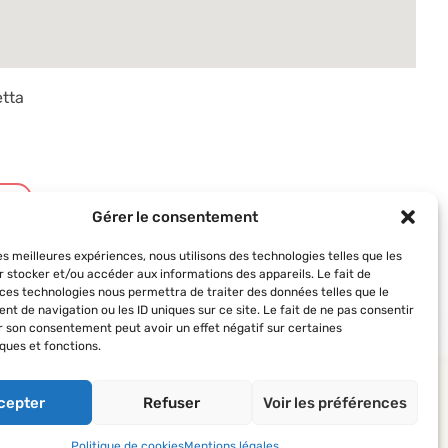
tta
t
Gérer le consentement
les meilleures expériences, nous utilisons des technologies telles que les
r stocker et/ou accéder aux informations des appareils. Le fait de
 ces technologies nous permettra de traiter des données telles que le
t de navigation ou les ID uniques sur ce site. Le fait de ne pas consentir
er son consentement peut avoir un effet négatif sur certaines
ques et fonctions.
 AVF
Suivez-nous
 des AVF
cepter
Refuser
Voir les préférences
’actualité du réseau
Politique de cookies
Mentions légales