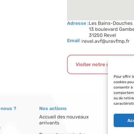
Adresse :
Les Bains-Douches
13 boulevard Gambe
31250 Revel
Email :
revel.avf@uravfmp.fr
Visiter notre site interne
Pour offrir 
cookies pou
consentir à
comportemen
ou de retir
caractéristi
nous ?
Nos actions
Le réseau
Accueil des nouveaux
Répertoire
Ac
arrivants
F
Découvrir l