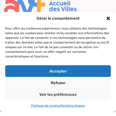
Gérer le consentement
Nous contacter
Pour offrir les meilleures expériences, nous utilisons des technologies
telles que les cookies pour stocker et/ou accéder aux informations des
Qui sommes-
Nos actions
Le réseau
Suivez-nous
appareils. Le fait de consentir à ces technologies nous permettra de
nous ?
AVF
traiter des données telles que le comportement de navigation ou les ID
Accueil des
uniques sur ce site. Le fait de ne pas consentir ou de retirer son
Nos valeurs
Répertoire
nouveaux
consentement peut avoir un effet négatif sur certaines
des AVF
arrivants
caractéristiques et fonctions.
La charte AVF
Découvrir
Rencontres
Nos
l’actualité du
amicales
Accepter
partenaires
réseau
Sorties et
Refuser
visites
Voir les préférences
Activités et
loisirs
Politique de cookies
Mentions légales