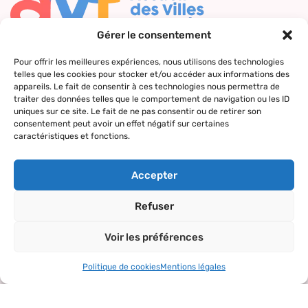
Gérer le consentement
Nous contacter
Pour offrir les meilleures expériences, nous utilisons des technologies
telles que les cookies pour stocker et/ou accéder aux informations des
Qui sommes-
Nos actions
Le réseau
Suivez-nous
appareils. Le fait de consentir à ces technologies nous permettra de
nous ?
AVF
traiter des données telles que le comportement de navigation ou les ID
Accueil des
Nos valeurs
Répertoire
uniques sur ce site. Le fait de ne pas consentir ou de retirer son
nouveaux
consentement peut avoir un effet négatif sur certaines
des AVF
arrivants
caractéristiques et fonctions.
La charte AVF
Découvrir
Rencontres
Nos
l’actualité du
amicales
Accepter
partenaires
réseau
Sorties et
Refuser
visites
Voir les préférences
Activités et
loisirs
Politique de cookies
Mentions légales
Copyright© 2024 – tous droits réservés.
Mentions légales
–