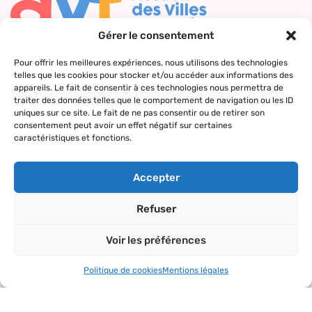
Gérer le consentement
Nous contacter
Pour offrir les meilleures expériences, nous utilisons des technologies
telles que les cookies pour stocker et/ou accéder aux informations des
Qui sommes-
Nos actions
Le réseau
Suivez-nous
appareils. Le fait de consentir à ces technologies nous permettra de
nous ?
AVF
traiter des données telles que le comportement de navigation ou les ID
Accueil des
Nos valeurs
Répertoire
uniques sur ce site. Le fait de ne pas consentir ou de retirer son
nouveaux
consentement peut avoir un effet négatif sur certaines
des AVF
arrivants
caractéristiques et fonctions.
La charte AVF
Découvrir
Rencontres
Nos
l’actualité du
amicales
Accepter
partenaires
réseau
Sorties et
Refuser
visites
Voir les préférences
Activités et
loisirs
Politique de cookies
Mentions légales
Copyright© 2024 – tous droits réservés.
Mentions légales
–