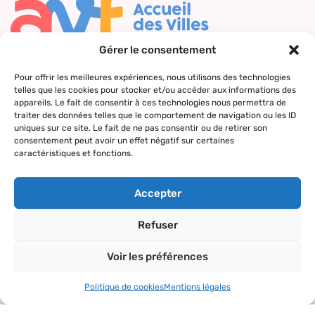
Gérer le consentement
Nous contacter
Pour offrir les meilleures expériences, nous utilisons des technologies
telles que les cookies pour stocker et/ou accéder aux informations des
Qui sommes-
Nos actions
Le réseau
Suivez-nous
appareils. Le fait de consentir à ces technologies nous permettra de
nous ?
AVF
traiter des données telles que le comportement de navigation ou les ID
Accueil des
uniques sur ce site. Le fait de ne pas consentir ou de retirer son
Nos valeurs
Répertoire
nouveaux
consentement peut avoir un effet négatif sur certaines
des AVF
arrivants
caractéristiques et fonctions.
La charte AVF
Découvrir
Rencontres
Nos
l’actualité du
amicales
Accepter
partenaires
réseau
Sorties et
Refuser
visites
Voir les préférences
Activités et
loisirs
Politique de cookies
Mentions légales