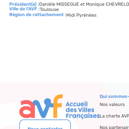
Président(e) :
Danièle MISSEGUE et Monique CHEVREL
Ville de l'AVF :
Toulouse
Région de rattachement :
Midi Pyrénées
Qui sommes-
Nos valeurs
La charte AV
Nos partenai
Nous contacter