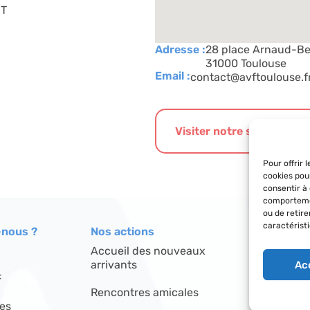
OT
Adresse :
28 place Arnaud-B
31000 Toulouse
Email :
contact@avftoulouse.f
Visiter notre site interne
Pour offrir 
cookies pou
consentir à
comportemen
ou de retir
caractéristi
nous ?
Nos actions
Le réseau
Accueil des nouveaux
Répertoire
arrivants
Ac
F
Découvrir l
Rencontres amicales
res