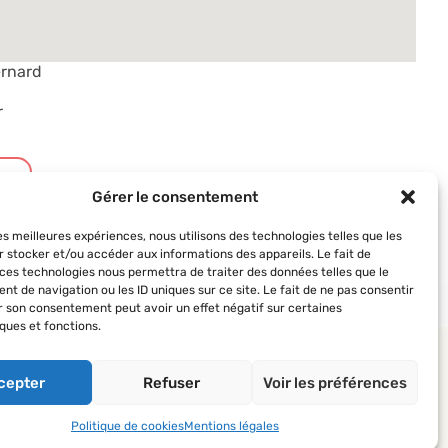
ernard
r
t
Gérer le consentement
les meilleures expériences, nous utilisons des technologies telles que les
r stocker et/ou accéder aux informations des appareils. Le fait de
 ces technologies nous permettra de traiter des données telles que le
t de navigation ou les ID uniques sur ce site. Le fait de ne pas consentir
er son consentement peut avoir un effet négatif sur certaines
ques et fonctions.
 AVF
Suivez-nous
 des AVF
cepter
Refuser
Voir les préférences
’actualité du réseau
Politique de cookies
Mentions légales