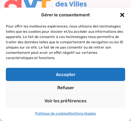
Gérer le consentement
Nous contacter
Pour offrir les meilleures expériences, nous utilisons des technologies
telles que les cookies pour stocker et/ou accéder aux informations des
Qui sommes-
Nos actions
Le réseau
Suivez-nous
appareils. Le fait de consentir à ces technologies nous permettra de
nous ?
AVF
traiter des données telles que le comportement de navigation ou les ID
Accueil des
Nos valeurs
Répertoire
uniques sur ce site. Le fait de ne pas consentir ou de retirer son
nouveaux
consentement peut avoir un effet négatif sur certaines
des AVF
arrivants
caractéristiques et fonctions.
La charte AVF
Découvrir
Rencontres
Nos
l’actualité du
amicales
Accepter
partenaires
réseau
Sorties et
Refuser
visites
Voir les préférences
Activités et
loisirs
Politique de cookies
Mentions légales
Copyright© 2024 – tous droits réservés.
Mentions légales
–