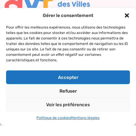
Gérer le consentement
Nous contacter
Pour offrir les meilleures expériences, nous utilisons des technologies
telles que les cookies pour stocker et/ou accéder aux informations des
Qui sommes-
Nos actions
Le réseau
Suivez-nous
appareils. Le fait de consentir à ces technologies nous permettra de
nous ?
AVF
traiter des données telles que le comportement de navigation ou les ID
Accueil des
Nos valeurs
Répertoire
uniques sur ce site. Le fait de ne pas consentir ou de retirer son
nouveaux
consentement peut avoir un effet négatif sur certaines
des AVF
arrivants
caractéristiques et fonctions.
La charte AVF
Découvrir
Rencontres
Nos
l’actualité du
amicales
Accepter
partenaires
réseau
Sorties et
Refuser
visites
Voir les préférences
Activités et
loisirs
Politique de cookies
Mentions légales
Copyright© 2024 – tous droits réservés.
Mentions légales
–