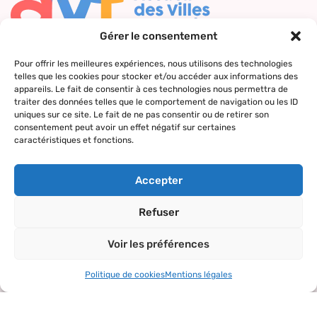
Gérer le consentement
Nous contacter
Pour offrir les meilleures expériences, nous utilisons des technologies
telles que les cookies pour stocker et/ou accéder aux informations des
Qui sommes-
Nos actions
Le réseau
Suivez-nous
appareils. Le fait de consentir à ces technologies nous permettra de
nous ?
AVF
traiter des données telles que le comportement de navigation ou les ID
Accueil des
Nos valeurs
Répertoire
uniques sur ce site. Le fait de ne pas consentir ou de retirer son
nouveaux
consentement peut avoir un effet négatif sur certaines
des AVF
arrivants
caractéristiques et fonctions.
La charte AVF
Découvrir
Rencontres
Nos
l’actualité du
amicales
Accepter
partenaires
réseau
Sorties et
Refuser
visites
Voir les préférences
Activités et
loisirs
Politique de cookies
Mentions légales
Copyright© 2024 – tous droits réservés.
Mentions légales
–