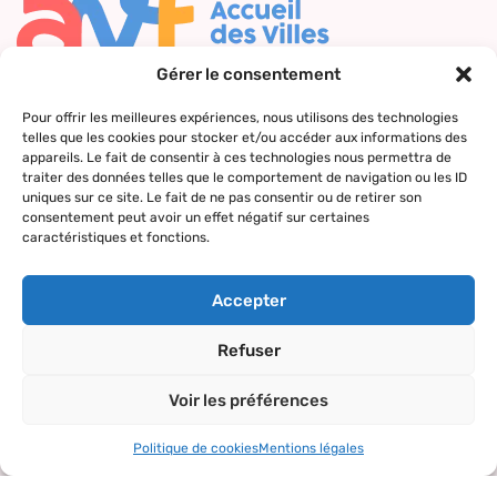
Gérer le consentement
Nous contacter
Pour offrir les meilleures expériences, nous utilisons des technologies
telles que les cookies pour stocker et/ou accéder aux informations des
Qui sommes-
Nos actions
Le réseau
Suivez-nous
appareils. Le fait de consentir à ces technologies nous permettra de
nous ?
AVF
traiter des données telles que le comportement de navigation ou les ID
Accueil des
uniques sur ce site. Le fait de ne pas consentir ou de retirer son
Nos valeurs
Répertoire
nouveaux
consentement peut avoir un effet négatif sur certaines
des AVF
arrivants
caractéristiques et fonctions.
La charte AVF
Découvrir
Rencontres
Nos
l’actualité du
amicales
Accepter
partenaires
réseau
Sorties et
Refuser
visites
Voir les préférences
Activités et
loisirs
Politique de cookies
Mentions légales