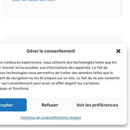
AVF Saint-Amand-
Gérer le consentement
Montrond
les meilleures expériences, nous utilisons des technologies telles que les
r stocker et/ou accéder aux informations des appareils. Le fait de
Voir la fiche de l'AVF
 ces technologies nous permettra de traiter des données telles que le
t de navigation ou les ID uniques sur ce site. Le fait de ne pas consentir
er son consentement peut avoir un effet négatif sur certaines
ques et fonctions.
cepter
Refuser
Voir les préférences
Politique de cookies
Mentions légales