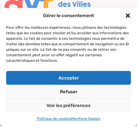
Gérer le consentement
Nous contacter
Pour offrir les meilleures expériences, nous utilisons des technologies
telles que les cookies pour stocker et/ou accéder aux informations des
Qui sommes-
Nos actions
Le réseau
Suivez-nous
appareils. Le fait de consentir à ces technologies nous permettra de
nous ?
AVF
traiter des données telles que le comportement de navigation ou les ID
Accueil des
Nos valeurs
Répertoire
uniques sur ce site. Le fait de ne pas consentir ou de retirer son
nouveaux
consentement peut avoir un effet négatif sur certaines
des AVF
arrivants
caractéristiques et fonctions.
La charte AVF
Découvrir
Rencontres
Nos
l’actualité du
amicales
Accepter
partenaires
réseau
Sorties et
Refuser
visites
Voir les préférences
Activités et
loisirs
Politique de cookies
Mentions légales
Copyright© 2024 – tous droits réservés.
Mentions légales
–