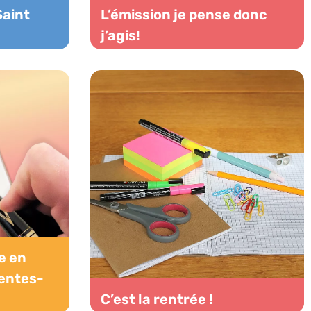
Saint
L’émission je pense donc
j’agis!
e en
entes-
C’est la rentrée !