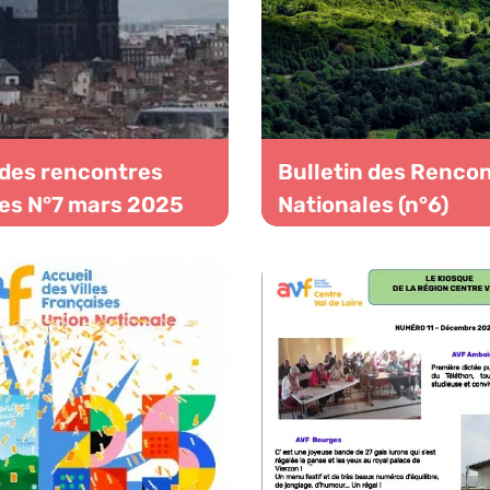
 des rencontres
Bulletin des Renco
es N°7 mars 2025
Nationales (n°6)