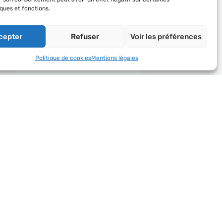
ques et fonctions.
 AVF
Suivez-nous
cepter
Refuser
Voir les préférences
 des AVF
’actualité du réseau
Politique de cookies
Mentions légales