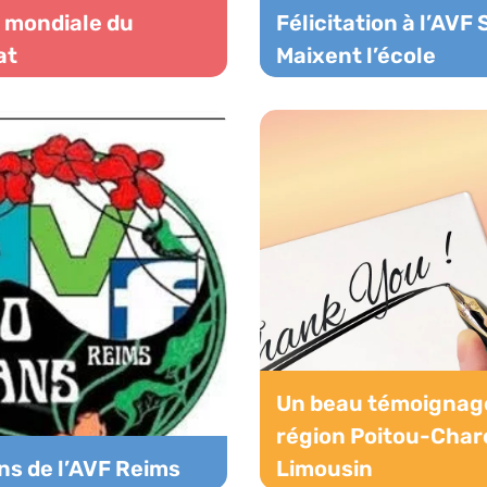
 mondiale du
Félicitation à l’AVF 
at
Maixent l’école
Un beau témoignag
région Poitou-Char
ns de l’AVF Reims
Limousin