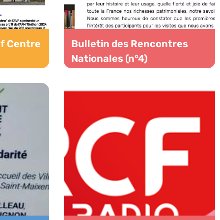
vf Centre
Bulletin des Rencontres
Nationales (n°4)