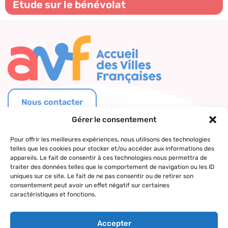
Etude sur le bénévolat
Nous contacter
Qui sommes-
Nos actions
Le réseau
Suivez-nous
Gérer le consentement
nous ?
AVF
Accueil des
Pour offrir les meilleures expériences, nous utilisons des technologies
Nos valeurs
Répertoire
nouveaux
telles que les cookies pour stocker et/ou accéder aux informations des
des AVF
arrivants
appareils. Le fait de consentir à ces technologies nous permettra de
La charte AVF
traiter des données telles que le comportement de navigation ou les ID
Découvrir
Rencontres
uniques sur ce site. Le fait de ne pas consentir ou de retirer son
Nos
l’actualité du
amicales
consentement peut avoir un effet négatif sur certaines
partenaires
réseau
caractéristiques et fonctions.
Sorties et
visites
Accepter