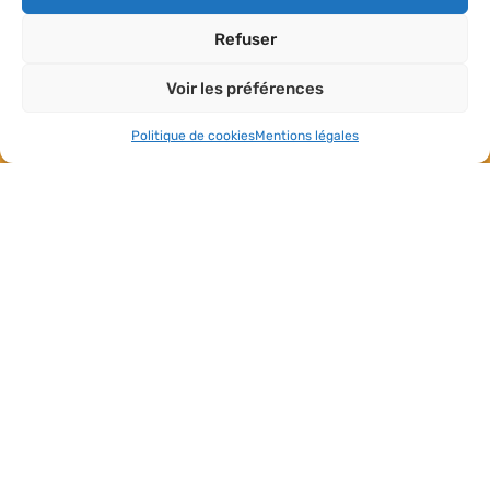
Activités et
loisirs
Refuser
Voir les préférences
Politique de cookies
Mentions légales
Copyright© 2024 – tous droits réservés.
Mentions légales
–
Politique de confidentialité